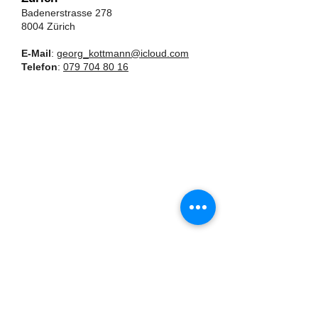
Badenerstrasse 278
8004 Zürich
E-Mail
:
georg_kottmann@icloud.com
Telefon
:
079 704 80 16
Jorge's Spanischunterricht Luzern
Hirschmattstrasse 13, 6003 Luzern